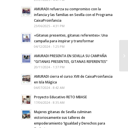
AMURADI refuerza su compromiso con la
infancia y las familias en Sevilla con el Programa
CaixaProinfancia
23/06/2025 - 4:31 PM
«Gitanas presentes, gitanas referentes»: Una
campaña para inspirar y transformar
04/12/2024 - 1:25 PM
AMURADI PRESENTA EN SEVILLA SU CAMPAÑA
“GITANAS PRESENTES, GITANAS REFERENTES”
20/11/2024 - 1:37 PM
AMURADI cierra el curso XVII de CaixaProinfancia
en Isla Mágica
04/07/2024 - 8:42 AM
Proyecto Educativo RETO MBASE
17/06/2024 - 8:35 AM
Mujeres gitanas de Sevilla culminan
victoriosamente sus talleres de
empoderamiento ‘Igualdad y Derechos para