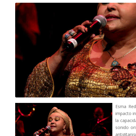
Esma Redž
impacto i
la capacid
sonido ori
antigitani