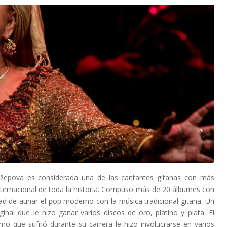
epova es considerada una de las cantantes gitanas con más
nternacional de toda la historia. Compuso más de 20 álbumes con
ad de aunar el pop moderno con la música tradicional gitana. Un
ginal que le hizo ganar varios discos de oro, platino y plata. El
smo que sufrió durante su carrera le hizo involucrarse en varios