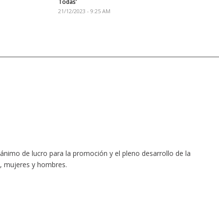
Todas’
21/12/2023 - 9:25 AM
ánimo de lucro para la promoción y el pleno desarrollo de la
a, mujeres y hombres.