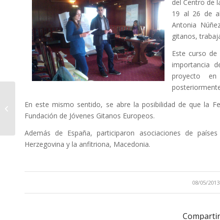
del Centro de l
19 al 26 de a
Antonia Núñez
gitanos, trabaj
Este curso de
importancia d
proyecto en
posteriormente
En este mismo sentido, se abre la posibilidad de que la Fe
A small gallery
Fundación de Jóvenes Gitanos Europeos.
Además de España, participaron asociaciones de países 
Herzegovina y la anfitriona, Macedonia.
/
08/05/2013
Compartir