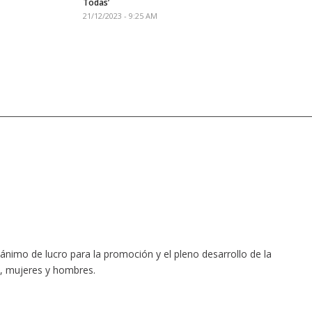
Todas’
21/12/2023 - 9:25 AM
ánimo de lucro para la promoción y el pleno desarrollo de la
a, mujeres y hombres.