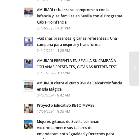
AMURADI refuerza su compromiso con la
infancia y las familias en Sevilla con el Programa
CaixaProinfancia
23/06/2025 - 4:31 PM
«Gitanas presentes, gitanas referentes»: Una
campaña para inspirar y transformar
04/12/2024 - 1:25 PM
AMURADI PRESENTA EN SEVILLA SU CAMPAÑA
“GITANAS PRESENTES, GITANAS REFERENTES”
20/11/2024 - 1:37 PM
AMURADI cierra el curso XVII de CaixaProinfancia
en Isla Mágica
04/07/2024 - 8:42 AM
Proyecto Educativo RETO MBASE
17/06/2024 - 8:35 AM
Mujeres gitanas de Sevilla culminan
victoriosamente sus talleres de
empoderamiento ‘Igualdad y Derechos para